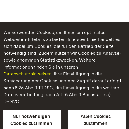
Wir verwenden Cookies, um Ihnen ein optimales
Webseiten-Erlebnis zu bieten. In erster Linie handelt es
Kommen. Staunen. Genießen.
sich dabei um Cookies, die für den Betrieb der Seite
notwendig sind. Zudem nutzen wir Cookies zu Analyse-
sowie anonymen Statistikzwecken. Weitere
Informationen finden Sie in unseren
Datenschutzhinweisen.
Ihre Einwilligung in die
Kloster Lorch
Speicherung der Cookies und den Zugriff darauf erfolgt
nach § 25 Abs. 1 TTDSG, die Einwilligung in die weitere
Staatliche Schlösser und Gärten Baden-Württemberg
Datenverarbeitung nach Art. 6 Abs. 1 Buchstabe a)
DSGVO.
Kontakt
FAQ
Impressum
Datenschutz
Gebärdensprache
Leichte Sprache
Erklärung zur Barrierefreiheit
Nur notwendigen
Allen Cookies
BITV-konform (geprüfte Seiten)
Cookies zustimmen
zustimmen