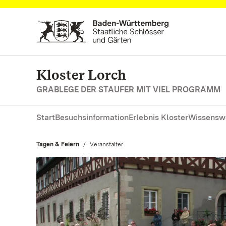
Zum Hauptinhalt springen
Kloster Lorch
GRABLEGE DER STAUFER MIT VIEL PROGRAMM
Start
Besuchsinformation
Erlebnis Kloster
Wissensw
Tagen & Feiern
Aktuell:
Veranstalter