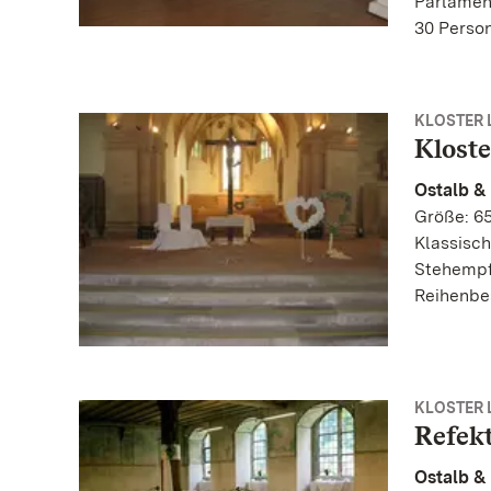
Parlamen
30 Perso
KLOSTER
Kloste
Ostalb &
Größe: 65
Klassisch
Stehempf
Reihenbe
KLOSTER
Refek
Ostalb &