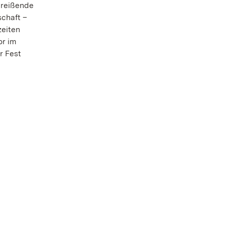
nreißende
schaft –
zeiten
or im
r Fest