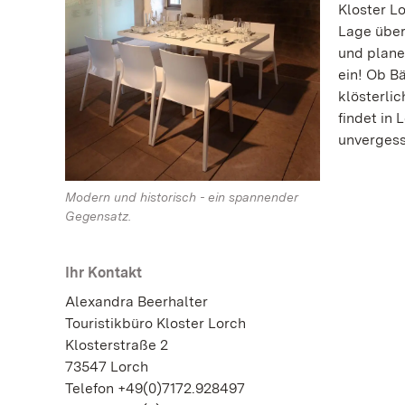
Kloster L
Lage über
und plane
ein! Ob B
klösterli
findet in 
unvergess
Modern und historisch - ein spannender
Gegensatz.
Ihr Kontakt
Alexandra Beerhalter
Touristikbüro Kloster Lorch
Klosterstraße 2
73547 Lorch
Telefon +49(0)7172.928497