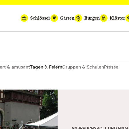
Schlösser
Gärten
Burgen
Klöster
ert & amüsant
Tagen & Feiern
Gruppen & Schulen
Presse
ANSPRUCHSVOLL UND EINM