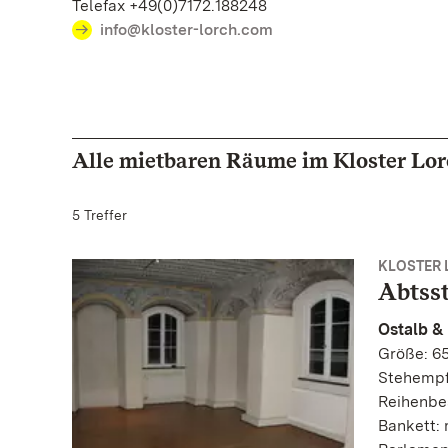
Telefax +49(0)7172.188248
info@kloster-lorch.com
Alle mietbaren Räume im Kloster Lo
5 Treffer
KLOSTER
Abtss
Ostalb &
Größe: 65
Stehempf
Reihenbe
Bankett: 