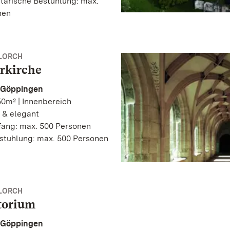
tarische Bestuhlung: max.
nen
 LORCH
rkirche
 Göppingen
0m² | Innenbereich
 & elegant
ang: max. 500 Personen
stuhlung: max. 500 Personen
 LORCH
torium
 Göppingen