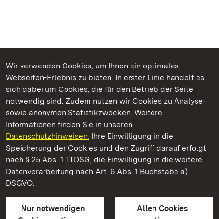
Wir verwenden Cookies, um Ihnen ein optimales
Webseiten-Erlebnis zu bieten. In erster Linie handelt es
Kommen. Staunen. Genießen.
sich dabei um Cookies, die für den Betrieb der Seite
notwendig sind. Zudem nutzen wir Cookies zu Analyse-
sowie anonymen Statistikzwecken. Weitere
Informationen finden Sie in unseren
Datenschutzhinweisen.
Ihre Einwilligung in die
Kloster Lorch
Speicherung der Cookies und den Zugriff darauf erfolgt
nach § 25 Abs. 1 TTDSG, die Einwilligung in die weitere
Staatliche Schlösser und Gärten Baden-Württemberg
Datenverarbeitung nach Art. 6 Abs. 1 Buchstabe a)
DSGVO.
Kontakt
FAQ
Impressum
Datenschutz
Gebärdensprache
Leichte Sprache
Erklärung zur Barrierefreiheit
Nur notwendigen
Allen Cookies
BITV-konform (geprüfte Seiten)