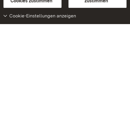
Cookies zustimmen
zustimmen
Cookie-Einstellungen anzeigen
Weiteres
Portal
Monumente
Besuchen Sie uns auf
Facebook
Besuchen Sie uns auf
Instagram
Besuchen Sie uns auf
Youtube
Lernen Sie unsere Apps
kennen
Google Play Store
App Store für iPhone