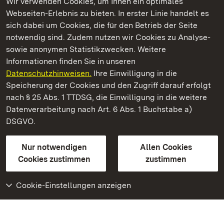
Wir verwenden Cookies, um Ihnen ein optimales
Webseiten-Erlebnis zu bieten. In erster Linie handelt es
Kommen. Staunen. Genießen.
sich dabei um Cookies, die für den Betrieb der Seite
notwendig sind. Zudem nutzen wir Cookies zu Analyse-
sowie anonymen Statistikzwecken. Weitere
Informationen finden Sie in unseren
Datenschutzhinweisen.
Ihre Einwilligung in die
Kloster Lorch
Speicherung der Cookies und den Zugriff darauf erfolgt
nach § 25 Abs. 1 TTDSG, die Einwilligung in die weitere
Staatliche Schlösser und Gärten Baden-Württemberg
Datenverarbeitung nach Art. 6 Abs. 1 Buchstabe a)
DSGVO.
Kontakt
FAQ
Impressum
Datenschutz
Gebärdensprache
Leichte Sprache
Erklärung zur Barrierefreiheit
Nur notwendigen
Allen Cookies
BITV-konform (geprüfte Seiten)
Cookies zustimmen
zustimmen
Cookie-Einstellungen anzeigen
Weiteres
Portal
Monumente
Besuchen Sie uns auf