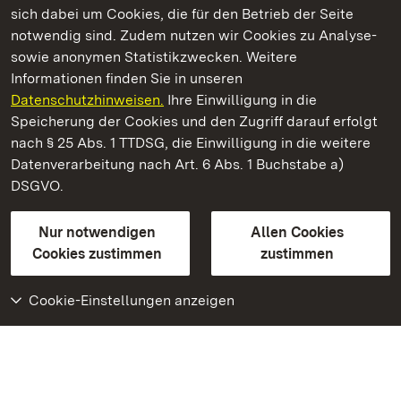
sich dabei um Cookies, die für den Betrieb der Seite
notwendig sind. Zudem nutzen wir Cookies zu Analyse-
sowie anonymen Statistikzwecken. Weitere
Informationen finden Sie in unseren
Datenschutzhinweisen.
Ihre Einwilligung in die
Kloster Lorch
Speicherung der Cookies und den Zugriff darauf erfolgt
nach § 25 Abs. 1 TTDSG, die Einwilligung in die weitere
Staatliche Schlösser und Gärten Baden-Württemberg
Datenverarbeitung nach Art. 6 Abs. 1 Buchstabe a)
DSGVO.
Kontakt
FAQ
Impressum
Datenschutz
Gebärdensprache
Leichte Sprache
Erklärung zur Barrierefreiheit
Nur notwendigen
Allen Cookies
BITV-konform (geprüfte Seiten)
Cookies zustimmen
zustimmen
Cookie-Einstellungen anzeigen
Weiteres
Portal
Monumente
Besuchen Sie uns auf
Facebook
Besuchen Sie uns auf