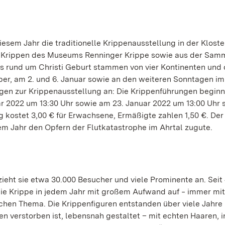
esem Jahr die traditionelle Krippenausstellung in der Kloste
 50 Krippen des Museums Renninger Krippe sowie aus der Sam
es rund um Christi Geburt stammen von vier Kontinenten und
ber, am 2. und 6. Januar sowie an den weiteren Sonntagen im
ungen zur Krippenausstellung an: Die Krippenführungen begin
ar 2022 um 13:30 Uhr sowie am 23. Januar 2022 um 13:00 Uhr 
kostet 3,00 € für Erwachsene, Ermäßigte zahlen 1,50 €. Der 
 Jahr den Opfern der Flutkatastrophe im Ahrtal zugute.
 zieht sie etwa 30.000 Besucher und viele Prominente an. Seit
 die Krippe in jedem Jahr mit großem Aufwand auf ‒ immer mi
lichen Thema. Die Krippenfiguren entstanden über viele Jahre
n verstorben ist, lebensnah gestaltet – mit echten Haaren, i