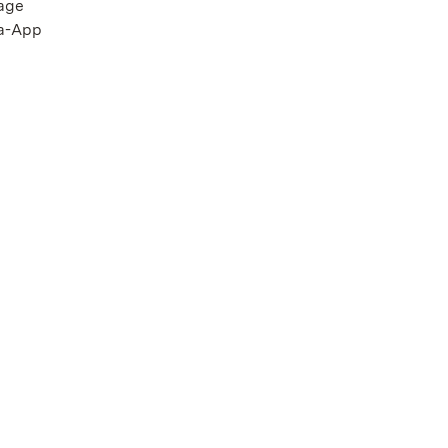
page
ca-App