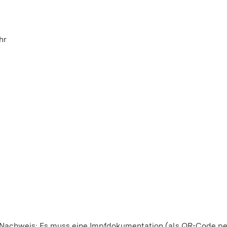
hr
s-Nachweis: Es muss eine Impfdokumentation (als QR-Code p