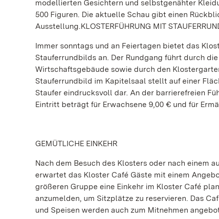
modellierten Gesichtern und selbstgenähter Kleid
500 Figuren. Die aktuelle Schau gibt einen Rückblic
Ausstellung.KLOSTERFÜHRUNG MIT STAUFERRUN
Immer sonntags und an Feiertagen bietet das Klos
Stauferrundbilds an. Der Rundgang führt durch die
Wirtschaftsgebäude sowie durch den Klostergarten
Stauferrundbild im Kapitelsaal stellt auf einer F
Staufer eindrucksvoll dar. An der barrierefreien F
Eintritt beträgt für Erwachsene 9,00 € und für Ermä
GEMÜTLICHE EINKEHR
Nach dem Besuch des Klosters oder nach einem a
erwartet das Kloster Café Gäste mit einem Angeb
größeren Gruppe eine Einkehr im Kloster Café plan
anzumelden, um Sitzplätze zu reservieren. Das Caf
und Speisen werden auch zum Mitnehmen angeboten