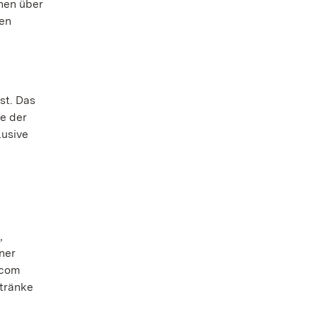
hen über
gen
st. Das
te der
lusive
,
ner
.com
etränke