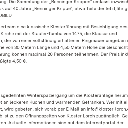
ung. Die Sammlung der „Renninger Krippen“ umfasst inzwisc
k auf 40 Jahre „Renninger Krippe“, etwa Teile der letztjähri
DBILD
terteam eine klassische Klosterführung mit Besichtigung des
 Kirche mit der Staufer-Tumba von 1475, die Klausur und
, der von einer vollständig erhaltenen Ringmauer umgeben i
läche von 30 Metern Länge und 4,50 Metern Höhe die Geschich
ührung können maximal 20 Personen teilnehmen. Der Preis ink
ßigte 4,50 €.
usgedehnten Winterspaziergang um die Klosteranlage herum
ot an leckeren Kuchen und wärmenden Getränken. Wer mit ei
t, wird gebeten, sich vorab per E-Mail an info@kloster-lorch
è ist zu den Öffnungszeiten von Kloster Lorch zugänglich. G
. Aktuelle Informationen sind auf dem Internetportal der