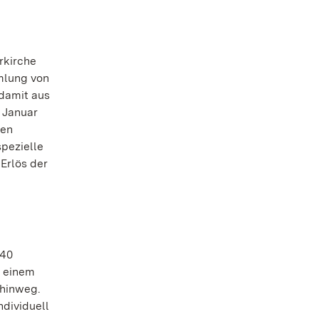
rkirche
mlung von
 damit aus
 Januar
nen
spezielle
Erlös der
 40
t einem
 hinweg.
ndividuell