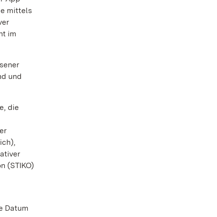
e mittels
ver
nt im
ssener
nd und
e, die
er
ich),
ativer
on (STIKO)
ie Datum