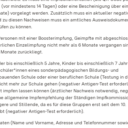
g (vor mindestens 14 Tagen) oder eine Bescheinigung über ein
onate) vorgelegt werden. Zusätzlich muss ein aktueller negati
nd zu diesen Nachweisen muss ein amtliches Ausweisdokume
rüfen zu können.
ersonen mit einer Boosterimpfung, Geimpfte mit abgeschlo
erlichen Einzelimpfung nicht mehr als 6 Monate vergangen si
 Monate zurückliegt.
is einschließlich 5 Jahre, Kinder bis einschließlich 7 Jahr
 Schüler*innen eines sonderpädagogischen Bildungs- und
bauenden Schule oder einer beruflichen Schule (Testung in d
nicht mehr zur Schule gehen (negativer Antigen-Test erforderl
t impfen lassen können (ärztlicher Nachweis notwendig, neg
keine allgemeine Impfempfehlung der Ständigen Impfkommissi
ere und Stillende, da es für diese Gruppen erst seit dem 10.
 (negativer Antigen-Test erforderlich).
ktdaten (Name und Vorname, Adresse und Telefonnummer sow