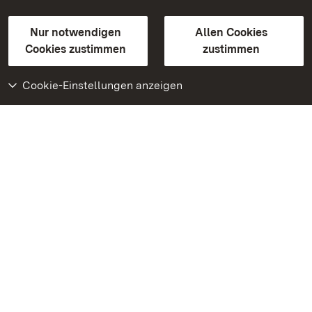
Gebärdensprache
Leichte Sprache
Erklärung zur Barrierefreiheit
Nur notwendigen
Allen Cookies
BITV-konform (geprüfte Seiten)
Cookies zustimmen
zustimmen
Cookie-Einstellungen anzeigen
Weiteres
Portal
Monumente
Besuchen Sie uns auf
Facebook
Besuchen Sie uns auf
Instagram
Besuchen Sie uns auf
Youtube
Lernen Sie unsere Apps
kennen
Google Play Store
App Store für iPhone