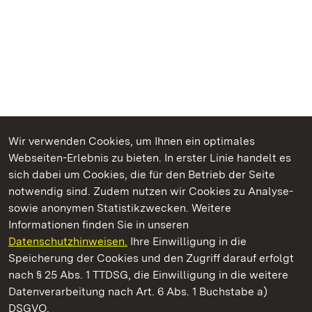
Wir verwenden Cookies, um Ihnen ein optimales
Webseiten-Erlebnis zu bieten. In erster Linie handelt es
Kommen. Staunen. Genießen.
sich dabei um Cookies, die für den Betrieb der Seite
notwendig sind. Zudem nutzen wir Cookies zu Analyse-
sowie anonymen Statistikzwecken. Weitere
Informationen finden Sie in unseren
Datenschutzhinweisen.
Ihre Einwilligung in die
Kloster Lorch
Speicherung der Cookies und den Zugriff darauf erfolgt
nach § 25 Abs. 1 TTDSG, die Einwilligung in die weitere
Staatliche Schlösser und Gärten Baden-Württemberg
Datenverarbeitung nach Art. 6 Abs. 1 Buchstabe a)
DSGVO.
Kontakt
FAQ
Impressum
Datenschutz