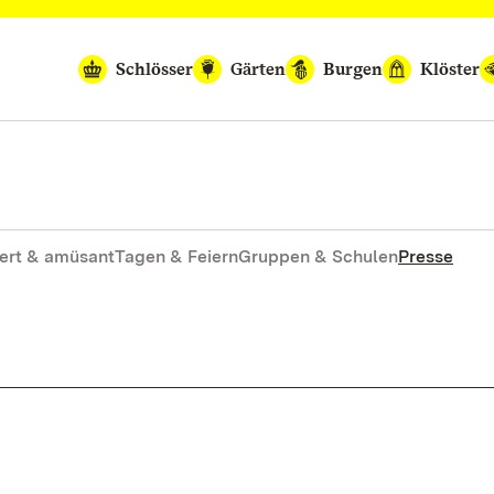
Schlösser
Gärten
Burgen
Klöster
ert & amüsant
Tagen & Feiern
Gruppen & Schulen
Presse