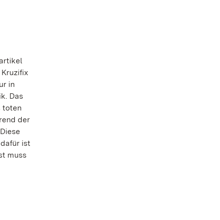
artikel
Kruzifix
ur in
ik. Das
 toten
rend der
 Diese
dafür ist
nst muss