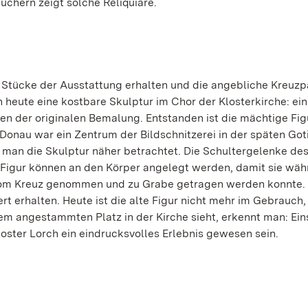
büchern zeigt solche Reliquiare.
e Stücke der Ausstattung erhalten und die angebliche Kreuzp
h heute eine kostbare Skulptur im Chor der Klosterkirche: ein 
ten der originalen Bemalung. Entstanden ist die mächtige Fig
 Donau war ein Zentrum der Bildschnitzerei in der späten Got
n man die Skulptur näher betrachtet. Die Schultergelenke des
r Figur können an den Körper angelegt werden, damit sie wäh
h vom Kreuz genommen und zu Grabe getragen werden konnte.
rt erhalten. Heute ist die alte Figur nicht mehr im Gebrauch, 
rem angestammten Platz in der Kirche sieht, erkennt man: Ei
oster Lorch ein eindrucksvolles Erlebnis gewesen sein.