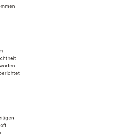
enommen
em
chtheit
eworfen
berichtet
iligen
oft
u