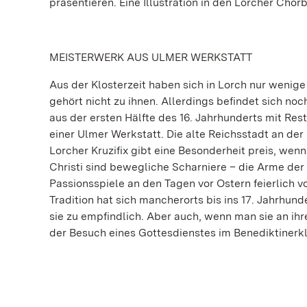
präsentieren. Eine Illustration in den Lorcher Chor
MEISTERWERK AUS ULMER WERKSTATT
Aus der Klosterzeit haben sich in Lorch nur wenig
gehört nicht zu ihnen. Allerdings befindet sich noc
aus der ersten Hälfte des 16. Jahrhunderts mit Res
einer Ulmer Werkstatt. Die alte Reichsstadt an der
Lorcher Kruzifix gibt eine Besonderheit preis, wen
Christi sind bewegliche Scharniere – die Arme de
Passionsspiele an den Tagen vor Ostern feierlic
Tradition hat sich mancherorts bis ins 17. Jahrhunde
sie zu empfindlich. Aber auch, wenn man sie an ih
der Besuch eines Gottesdienstes im Benediktinerkl