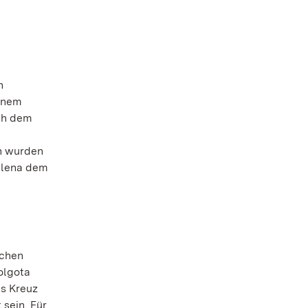
n
einem
ich dem
en wurden
Helena dem
ichen
olgota
as Kreuz
 sein. Für