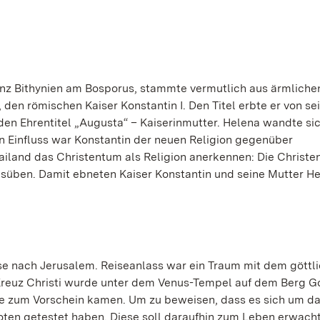
vinz Bithynien am Bosporus, stammte vermutlich aus ärmliche
 den römischen Kaiser Konstantin I. Den Titel erbte er von s
r den Ehrentitel „Augusta“ – Kaiserinmutter. Helena wandte s
en Einfluss war Konstantin der neuen Religion gegenüber
Mailand das Christentum als Religion anerkennen: Die Christ
 ausüben. Damit ebneten Kaiser Konstantin und seine Mutter 
se nach Jerusalem. Reiseanlass war ein Traum mit dem göttl
s Kreuz Christi wurde unter dem Venus-Tempel auf dem Berg G
uze zum Vorschein kamen. Um zu beweisen, dass es sich um d
Toten getestet haben. Diese soll daraufhin zum Leben erwacht