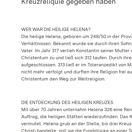
Kreuzreliquie gegeben haben
WER WAR DIE HEILIGE HELENA?
Die heilige Helena, geboren um 248/50 in der Pro
Verhältnissen. Bekannt wurde sie durch ihren Sohn,
Vater. Im Jahr 317 verlieh Konstantin seiner Mutte
Christentum zu und ließ sich 312 taufen. Durch ihr
aufgeschlossen. 313 ließ er im Toleranzedikt von 
nicht mehr verfolgt und durften ihre Religion frei
Christentum den Weg zur Weltreligion.
DIE ENTDECKUNG DES HEILIGEN KREUZES
Mit über 70 Jahren unternahm Helena 326 eine Rei
Auftrag, die heiligen Stätten wiederzufinden. Da
vermutet. Helena grub an der Stelle, bis drei Kre
Christi handelte, soll sie die Fundstücke an einer 