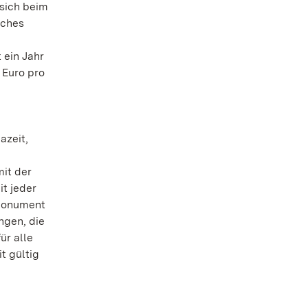
 sich beim
iches
 ein Jahr
 Euro pro
azeit,
mit der
t jeder
 Monument
ngen, die
ür alle
t gültig