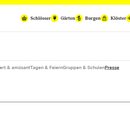
Schlösser
Gärten
Burgen
Klöster
ert & amüsant
Tagen & Feiern
Gruppen & Schulen
Presse