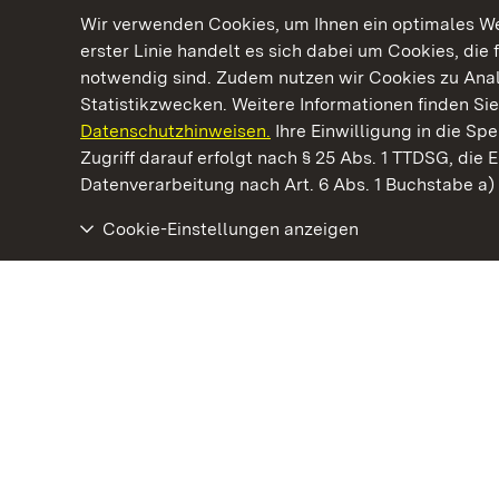
Wir verwenden Cookies, um Ihnen ein optimales Web
erster Linie handelt es sich dabei um Cookies, die 
notwendig sind. Zudem nutzen wir Cookies zu Ana
Statistikzwecken. Weitere Informationen finden Sie
Datenschutzhinweisen.
Ihre Einwilligung in die S
Kommen. Staunen. Genießen.
Zugriff darauf erfolgt nach § 25 Abs. 1 TTDSG, die E
Datenverarbeitung nach Art. 6 Abs. 1 Buchstabe a
Cookie-Einstellungen anzeigen
Kloster Lorch