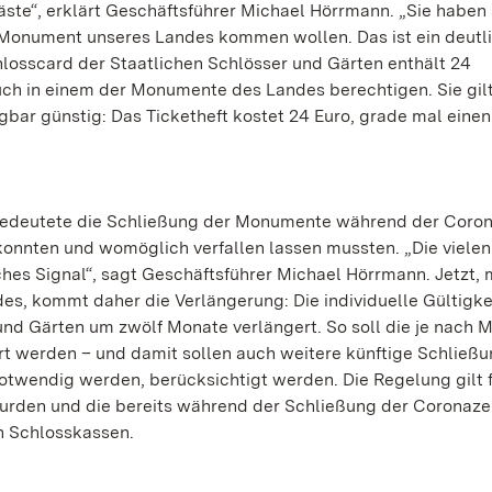
äste“, erklärt Geschäftsführer Michael Hörrmann. „Sie haben
in Monument unseres Landes kommen wollen. Das ist ein deutl
hlosscard der Staatlichen Schlösser und Gärten enthält 24
such in einem der Monumente des Landes berechtigen. Sie gilt
agbar günstig: Das Ticketheft kostet 24 Euro, grade mal einen
 bedeutete die Schließung der Monumente während der Coron
 konnten und womöglich verfallen lassen mussten. „Die vielen
hes Signal“, sagt Geschäftsführer Michael Hörrmann. Jetzt, 
, kommt daher die Verlängerung: Die individuelle Gültigkei
und Gärten um zwölf Monate verlängert. So soll die je nach
t werden – und damit sollen auch weitere künftige Schließu
twendig werden, berücksichtigt werden. Die Regelung gilt f
urden und die bereits während der Schließung der Coronazei
en Schlosskassen.