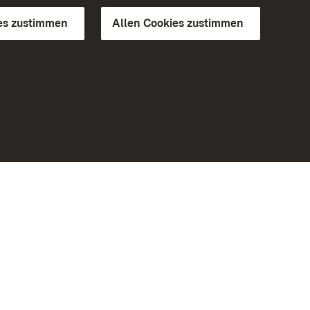
es zustimmen
Allen Cookies zustimmen
d Gärten
Weiteres
Portal
Monumente
Besuchen Sie uns auf Facebook
Besuchen Sie uns auf Instagram
Besuchen Sie uns auf Youtube
Lernen Sie unsere Apps kennen
iheit
Google Play Store
eiten)
App Store für iPhone