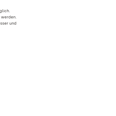
lich.
t werden.
össer und