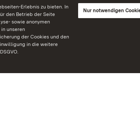
seiten-Erlebnis zu bieten. In
Nur notwendigen Cooki
für den Betrieb der Seite
lyse- sowie anonymen
 in unseren
peicherung der Cookies und den
inwilligung in die weitere
) DSGVO.
Staatliche Schlösser un
Baden-Württemberg
Kontakt
FAQ
Impressum
Datenschutz
Gebärdensprache
Leichte Sprache
Erklärung zur Barrierefre
BITV-konform (geprüfte S