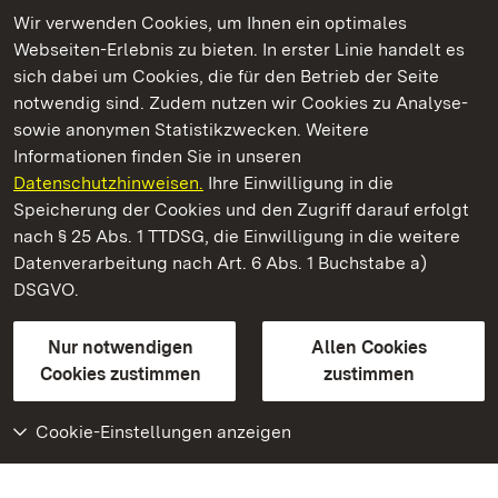
Wir verwenden Cookies, um Ihnen ein optimales
Webseiten-Erlebnis zu bieten. In erster Linie handelt es
Kommen. Staunen. Genießen.
sich dabei um Cookies, die für den Betrieb der Seite
notwendig sind. Zudem nutzen wir Cookies zu Analyse-
sowie anonymen Statistikzwecken. Weitere
Informationen finden Sie in unseren
Datenschutzhinweisen.
Ihre Einwilligung in die
Kloster Lorch
Speicherung der Cookies und den Zugriff darauf erfolgt
nach § 25 Abs. 1 TTDSG, die Einwilligung in die weitere
Staatliche Schlösser und Gärten Baden-Württemberg
Datenverarbeitung nach Art. 6 Abs. 1 Buchstabe a)
DSGVO.
Kontakt
FAQ
Impressum
Datenschutz
Gebärdensprache
Leichte Sprache
Erklärung zur Barrierefreiheit
Nur notwendigen
Allen Cookies
BITV-konform (geprüfte Seiten)
Cookies zustimmen
zustimmen
Cookie-Einstellungen anzeigen
Weiteres
Portal
Monumente