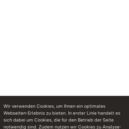
Wir verwenden Cookies, um Ihnen ein optimales
Webseiten-Erlebnis zu bieten. In erster Linie handelt es
Kommen. Staunen. Genießen.
sich dabei um Cookies, die für den Betrieb der Seite
notwendig sind. Zudem nutzen wir Cookies zu Analyse-