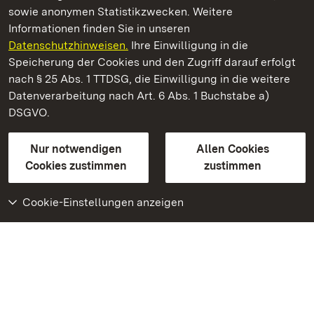
sowie anonymen Statistikzwecken. Weitere
Informationen finden Sie in unseren
Datenschutzhinweisen.
Ihre Einwilligung in die
Kloster Lorch
Speicherung der Cookies und den Zugriff darauf erfolgt
nach § 25 Abs. 1 TTDSG, die Einwilligung in die weitere
Staatliche Schlösser und Gärten Baden-Württemberg
Datenverarbeitung nach Art. 6 Abs. 1 Buchstabe a)
DSGVO.
Kontakt
FAQ
Impressum
Datenschutz
Gebärdensprache
Leichte Sprache
Erklärung zur Barrierefreiheit
Nur notwendigen
Allen Cookies
BITV-konform (geprüfte Seiten)
Cookies zustimmen
zustimmen
Cookie-Einstellungen anzeigen
Weiteres
Portal
Monumente
Besuchen Sie uns auf
Facebook
Besuchen Sie uns auf
Instagram
Besuchen Sie uns auf