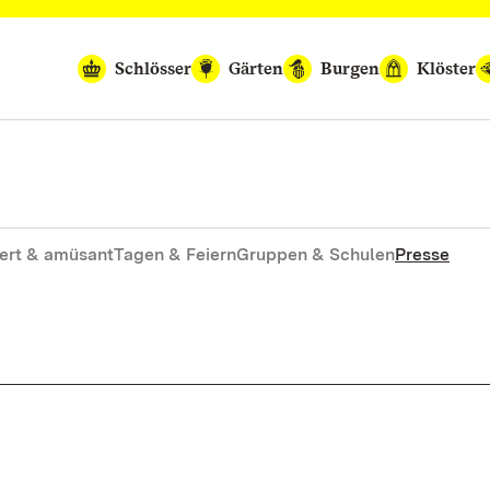
Schlösser
Gärten
Burgen
Klöster
ert & amüsant
Tagen & Feiern
Gruppen & Schulen
Presse