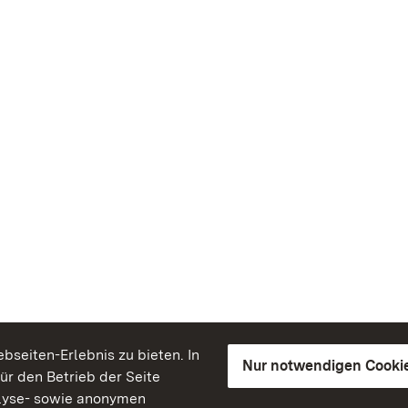
seiten-Erlebnis zu bieten. In
Nur notwendigen Cooki
für den Betrieb der Seite
lyse- sowie anonymen