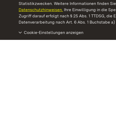
Statistikzwecken. Weitere Informationen finden Sie
Datenschutzhinweisen.
Ihre Einwilligung in die S
Kommen. Staunen. Genießen.
Zugriff darauf erfolgt nach § 25 Abs. 1 TTDSG, die E
Datenverarbeitung nach Art. 6 Abs. 1 Buchstabe a
Cookie-Einstellungen anzeigen
Kloster Lorch