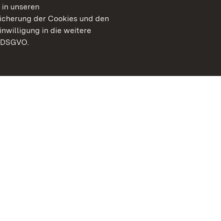
 in unseren
peicherung der Cookies und den
inwilligung in die weitere
) DSGVO.
Staatliche Schlösser un
Baden-Württemberg
Kontakt
FAQ
Impressum
Datenschutz
Gebärdensprache
Leichte Sprache
Erklärung zur Barrierefre
BITV-konform (geprüfte S