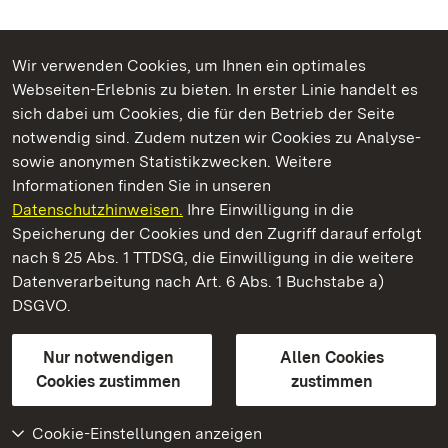
Wir verwenden Cookies, um Ihnen ein optimales
Webseiten-Erlebnis zu bieten. In erster Linie handelt es
Kommen. Staunen. Genießen.
sich dabei um Cookies, die für den Betrieb der Seite
notwendig sind. Zudem nutzen wir Cookies zu Analyse-
sowie anonymen Statistikzwecken. Weitere
Informationen finden Sie in unseren
Datenschutzhinweisen.
Ihre Einwilligung in die
Kloster Lorch
Speicherung der Cookies und den Zugriff darauf erfolgt
nach § 25 Abs. 1 TTDSG, die Einwilligung in die weitere
Staatliche Schlösser und Gärten Baden-Württemberg
Datenverarbeitung nach Art. 6 Abs. 1 Buchstabe a)
DSGVO.
Kontakt
FAQ
Impressum
Datenschutz
Gebärdensprache
Leichte Sprache
Erklärung zur Barrierefreiheit
Nur notwendigen
Allen Cookies
BITV-konform (geprüfte Seiten)
Cookies zustimmen
zustimmen
Cookie-Einstellungen anzeigen
Weiteres