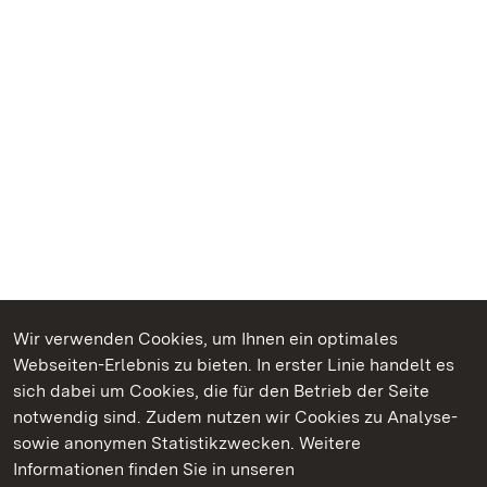
Wir verwenden Cookies, um Ihnen ein optimales
Webseiten-Erlebnis zu bieten. In erster Linie handelt es
Kommen. Staunen. Genießen.
sich dabei um Cookies, die für den Betrieb der Seite
notwendig sind. Zudem nutzen wir Cookies zu Analyse-
sowie anonymen Statistikzwecken. Weitere
Informationen finden Sie in unseren