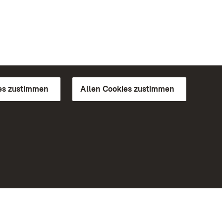
es zustimmen
Allen Cookies zustimmen
d Gärten
Weiteres
Portal
Monumente
Besuchen Sie uns auf Facebook
Besuchen Sie uns auf Instagram