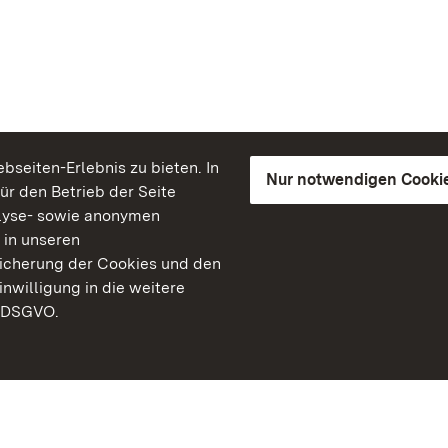
seiten-Erlebnis zu bieten. In
Nur notwendigen Cooki
für den Betrieb der Seite
lyse- sowie anonymen
 in unseren
peicherung der Cookies und den
inwilligung in die weitere
) DSGVO.
Staatliche Schlösser un
Baden-Württemberg
Kontakt
FAQ
Impressum