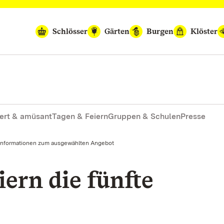
Schlösser
Gärten
Burgen
Klöster
ert & amüsant
Tagen & Feiern
Gruppen & Schulen
Presse
Informationen zum ausgewählten Angebot
iern die fünfte