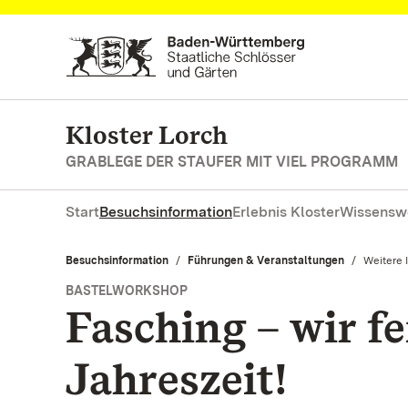
Zum Hauptinhalt springen
Kloster Lorch
GRABLEGE DER STAUFER MIT VIEL PROGRAMM
Start
Besuchsinformation
Erlebnis Kloster
Wissensw
Besuchsinformation
Führungen & Veranstaltungen
Aktuell:
Weitere 
BASTELWORKSHOP
Fasching – wir fe
Jahreszeit!