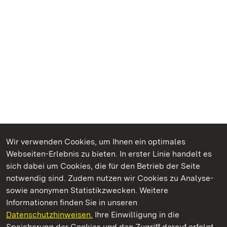
Wir verwenden Cookies, um Ihnen ein optimales
Webseiten-Erlebnis zu bieten. In erster Linie handelt es
Kommen. Staunen. Genießen.
sich dabei um Cookies, die für den Betrieb der Seite
notwendig sind. Zudem nutzen wir Cookies zu Analyse-
sowie anonymen Statistikzwecken. Weitere
Informationen finden Sie in unseren
Datenschutzhinweisen.
Ihre Einwilligung in die
Kloster Lorch
Speicherung der Cookies und den Zugriff darauf erfolgt