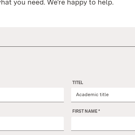
what you need. We're happy to help.
TITEL
FIRST NAME
*