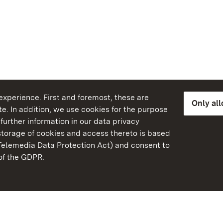
xperience. First and foremost, these are
Only al
e. In addition, we use cookies for the purpose
further information in our data privacy
torage of cookies and access thereto is based
Telemedia Data Protection Act) and consent to
emberg
 of the GDPR.
State Palaces and Garde
Baden-Wuerttemberg
FAQ
Masthead