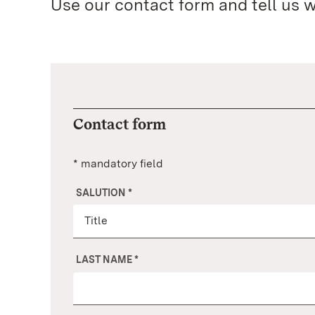
Use our contact form and tell us 
Contact form
* mandatory field
SALUTION
*
LAST NAME
*