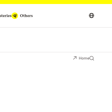
teries
Others
Home