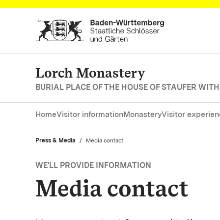
Navigate to main page
Lorch Monastery
BURIAL PLACE OF THE HOUSE OF STAUFER WIT
Home
Visitor information
Monastery
Visitor experie
Press & Media
Current:
Media contact
WE'LL PROVIDE INFORMATION
Media contact