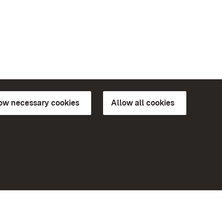
low necessary cookies
Allow all cookies
ns of
More
Home
Monuments