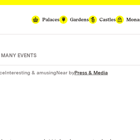
Palaces
Gardens
Castles
Monas
H MANY EVENTS
nce
Interesting & amusing
Near by
Press & Media