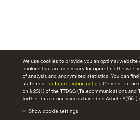
We use cookies to provide you an optimal website e
cookies that are necessary for operating the websit
of analysis and anonymized statistics. You can find 
statement.
data protection notice.
Consent to the s
on § 25(1) of the TTDSG (Telecommunications and 
State Palaces and Gardens of Baden-Wuertt
further data processing is based on Article 6(1)(a)
Show cookie settings
Lorch Monastery