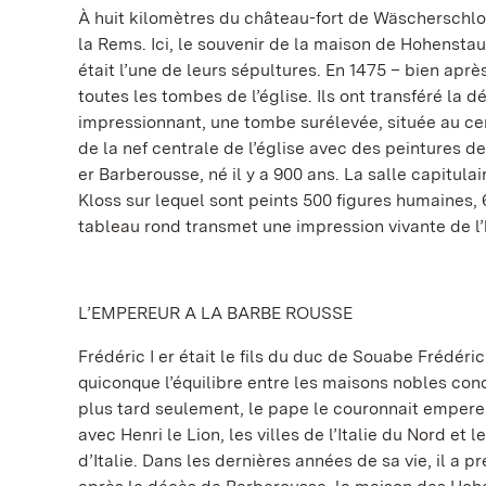
À huit kilomètres du château-fort de Wäscherschl
la Rems. Ici, le souvenir de la maison de Hohenstau
était l’une de leurs sépultures. En 1475 – bien apr
toutes les tombes de l’église. Ils ont transféré l
impressionnant, une tombe surélevée, située au centr
de la nef centrale de l’église avec des peintures 
er Barberousse, né il y a 900 ans. La salle capitula
Kloss sur lequel sont peints 500 figures humaines, 
tableau rond transmet une impression vivante de l’
L’EMPEREUR A LA BARBE ROUSSE
Frédéric I er était le fils du duc de Souabe Frédéric
quiconque l’équilibre entre les maisons nobles concur
plus tard seulement, le pape le couronnait empere
avec Henri le Lion, les villes de l’Italie du Nord e
d’Italie. Dans les dernières années de sa vie, il a