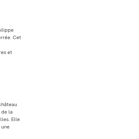
hilippe
rrée. Cet
res et
 château
 de la
les. Elle
– une