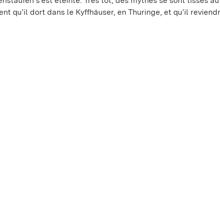
staufen s’est éteinte. Très tôt, des mythes se sont tissés au
t qu’il dort dans le Kyffhäuser, en Thuringe, et qu’il reviendr