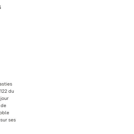
s
asties
1122 du
jour
 de
noble
 sur ses