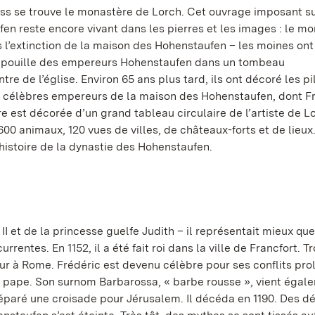
oss se trouve le monastère de Lorch. Cet ouvrage imposant 
fen reste encore vivant dans les pierres et les images : le m
ès l’extinction de la maison des Hohenstaufen – les moines ont
a dépouille des empereurs Hohenstaufen dans un tombeau
e de l’église. Environ 65 ans plus tard, ils ont décoré les pi
de célèbres empereurs de la maison des Hohenstaufen, dont Fr
ire est décorée d’un grand tableau circulaire de l’artiste de 
600 animaux, 120 vues de villes, de châteaux-forts et de lieux
histoire de la dynastie des Hohenstaufen.
 II et de la princesse guelfe Judith – il représentait mieux que
rentes. En 1152, il a été fait roi dans la ville de Francfort. Tr
ur à Rome. Frédéric est devenu célèbre pour ses conflits pr
t le pape. Son surnom Barbarossa, « barbe rousse », vient égal
 préparé une croisade pour Jérusalem. Il décéda en 1190. Des d