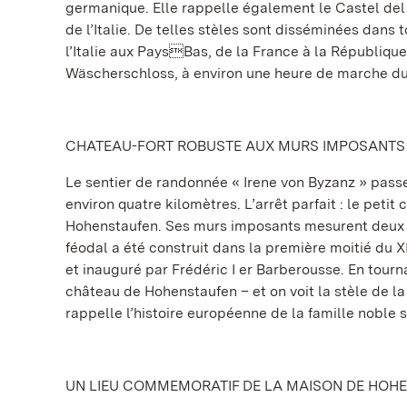
germanique. Elle rappelle également le Castel de
de l’Italie. De telles stèles sont disséminées dans
l’Italie aux PaysBas, de la France à la Républiqu
Wäscherschloss, à environ une heure de marche d
CHATEAU-FORT ROBUSTE AUX MURS IMPOSANTS
Le sentier de randonnée « Irene von Byzanz » passe
environ quatre kilomètres. L’arrêt parfait : le pet
Hohenstaufen. Ses murs imposants mesurent deux m
féodal a été construit dans la première moitié du XI
et inauguré par Frédéric I er Barberousse. En tourn
château de Hohenstaufen – et on voit la stèle de 
rappelle l’histoire européenne de la famille noble 
UN LIEU COMMEMORATIF DE LA MAISON DE HOH