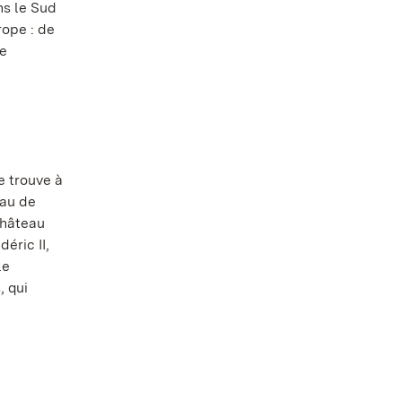
ns le Sud
rope : de
de
e trouve à
eau de
château
éric II,
le
, qui