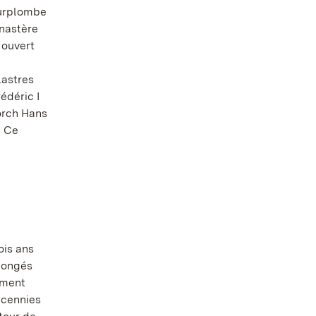
surplombe
onastère
 ouvert
lastres
édéric I
Lorch Hans
. Ce
ois ans
olongés
ement
écennies