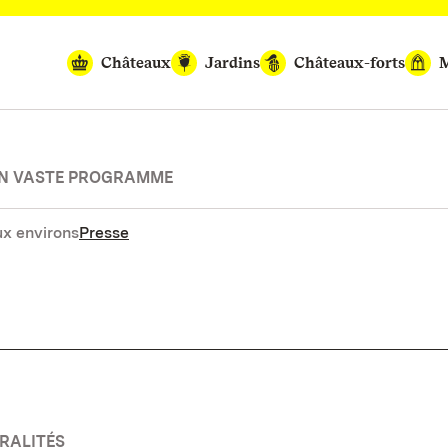
Châteaux
Jardins
Châteaux-forts
M
UN VASTE PROGRAMME
x environs
Presse
RALITÉS