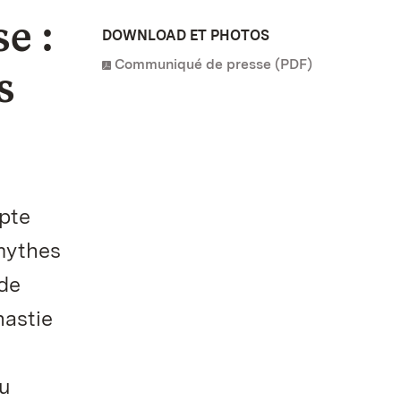
e :
DOWNLOAD ET PHOTOS
Communiqué de presse (PDF)
s
mpte
 mythes
 de
nastie
du