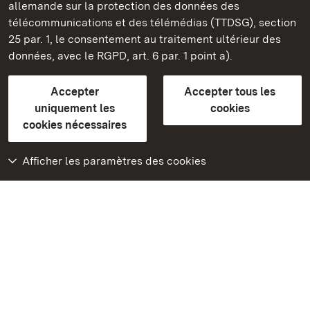
allemande sur la protection des données des
télécommunications et des télémédias (TTDSG), section
FAQ et réponses
Mentions légales
Protection des données
25 par. 1, le consentement au traitement ultérieur des
Explications sur l’accessibilité
données, avec le RGPD, art. 6 par. 1 point a).
BITV-konform (geprüfte Seiten)
Accepter
Accepter tous les
plus loin
uniquement les
cookies
cookies nécessaires
Accueil
Monuments
Afficher les paramètres des cookies
Rendez-nous visite
sur Facebook
Rendez-nous visite
sur Instagram
Rendez-nous visite
sur YouTube
Découvrez nos
applications
Google Play Store